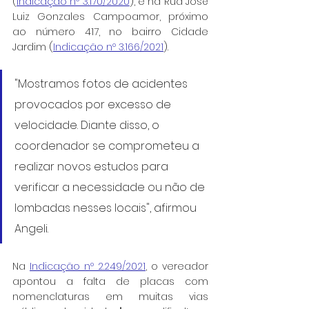
(
Indicação nº 3.170/2020
), e na Rua José 
Luiz Gonzales Campoamor, próximo 
ao número 417, no bairro Cidade 
Jardim (
Indicação nº 3.166/2021
).
"Mostramos fotos de acidentes 
provocados por excesso de 
velocidade. Diante disso, o 
coordenador se comprometeu a 
realizar novos estudos para 
verificar a necessidade ou não de 
lombadas nesses locais", afirmou 
Angeli.
Na 
Indicação nº 2.249/2021
, o vereador 
apontou a falta de placas com 
nomenclaturas em muitas vias 