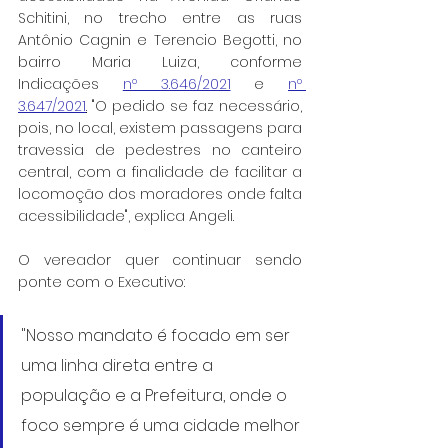
Schitini, no trecho entre as ruas 
Antônio Cagnin e Terencio Begotti, no 
bairro Maria Luiza, conforme 
Indicações 
nº 3.646/2021
 e 
nº 
3.647/2021
.
 "O pedido se faz necessário, 
pois, no local, existem passagens para 
travessia de pedestres no canteiro 
central, com a finalidade de facilitar a 
locomoção dos moradores onde falta 
acessibilidade", explica Angeli.
O vereador quer continuar sendo 
ponte com o Executivo:
"Nosso mandato é focado em ser 
uma linha direta entre a 
população e a Prefeitura, onde o 
foco sempre é uma cidade melhor 