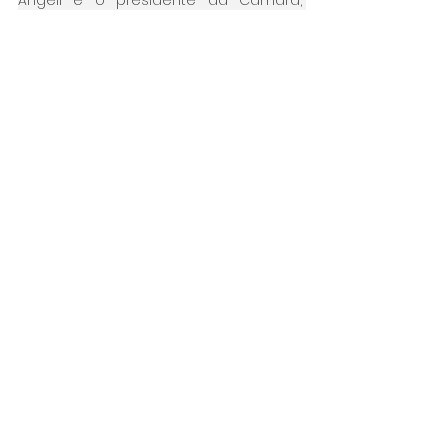
Angeli e o presidente da Câmara, 
Jéferson Yashuda Farmacêutico, 
ambos do PSDB.
Audiência Pública
Ver tudo
Posts Relacionados