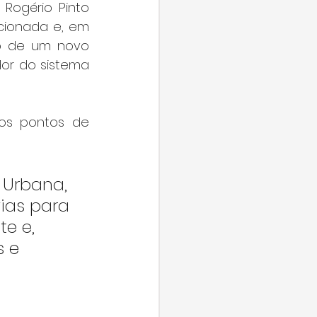
ogério Pinto 
cionada e, em 
ão de um novo 
dor do sistema 
os pontos de 
 Urbana, 
ias para 
e e, 
 e 