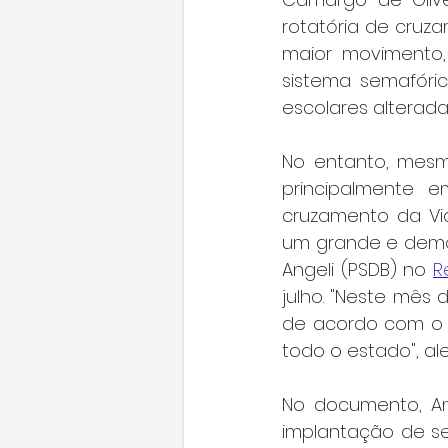
rotatória de cruz
maior movimento, 
sistema semafóric
escolares alteradas
No entanto, mesm
principalmente e
cruzamento da Via
um grande e demor
Angeli (PSDB) no 
R
julho. "Neste mês
de acordo com o P
todo o estado", al
No documento, Ang
implantação de se