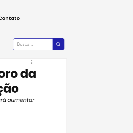
Contato
oro da
ção
erá aumentar 