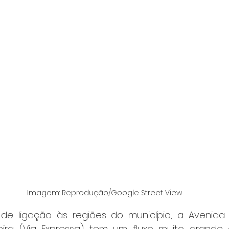
Imagem: Reprodução/Google Street View
r de ligação às regiões do município, a Avenida 
ra (Via Expressa) tem um fluxo muito grande de