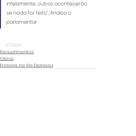
infelizmente, outros acontecerão 
se nada for feito", finaliza o 
parlamentar.
7/7/2021
Requerimentos
Obras
Erosões na Via Expressa
Ver tudo
Posts Relacionados