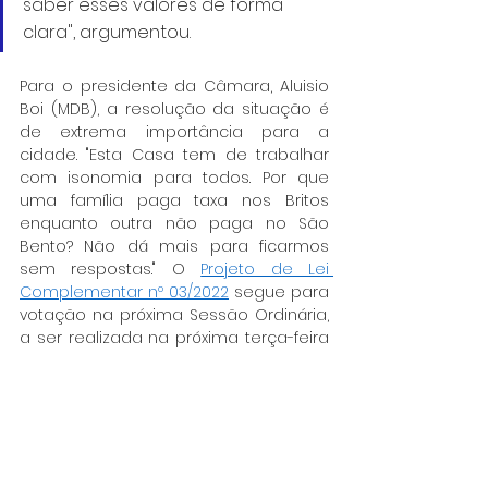
saber esses valores de forma 
clara", argumentou.
Para o presidente da Câmara, Aluisio 
Boi (MDB), a resolução da situação é 
de extrema importância para a 
cidade. "Esta Casa tem de trabalhar 
com isonomia para todos. Por que 
uma família paga taxa nos Britos 
enquanto outra não paga no São 
Bento? Não dá mais para ficarmos 
sem respostas." O 
Projeto de Lei 
Complementar nº 03/2022
 segue para 
votação na próxima Sessão Ordinária, 
a ser realizada na próxima terça-feira 
(29).
Estiveram também presentes os 
vereadores Edson Hel, Fabi Virgílio, 
Flávio Marchese, Guilherme Bianco, 
Hugo Adorno, Lineu Carlos de Assis, 