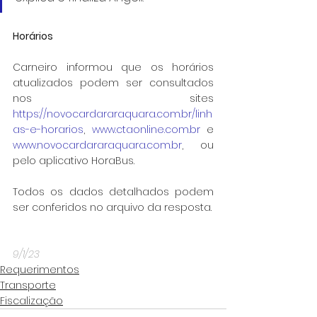
Horários
Carneiro informou que os horários 
atualizados podem ser consultados 
nos sites 
https://novocardararaquara.com.br/linh
as-e-horarios
, 
www.ctaonline.com.br
 e 
www.novocardararaquara.com.br
, ou 
pelo aplicativo HoraBus.
Todos os dados detalhados podem 
ser conferidos no arquivo da resposta.
9/1/23
Requerimentos
Transporte
Fiscalização